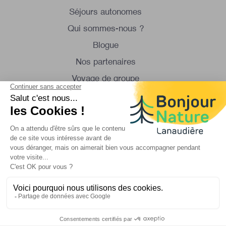
Séjours autonomes
Qui sommes-nous ?
Blogue
Nos partenaires
Voyage de groupe
Excursions en minibus
Contactez-nous
Lundi au samedi
de 8:30 à 16:30
1 450 834-8088
info@bonjournature.ca