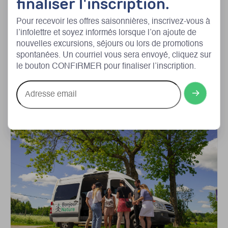
finaliser l'inscription.
Pour recevoir les offres saisonnières, inscrivez-vous à
PUBLIÉ LE 14 DÉCEMBRE 2023
l’infolettre et soyez informés lorsque l’on ajoute de
5 SORTIES, AVEC TRANSPORT INCLUS, POUR VIVRE
nouvelles excursions, séjours ou lors de promotions
LES PLAISIRS DE L’HIVER DANS LANAUDIÈRE GRÂCE
spontanées. Un courriel vous sera envoyé, cliquez sur
À BONJOUR NATURE
le bouton CONFIRMER pour finaliser l’inscription.
Adresse
Lire l'article
email