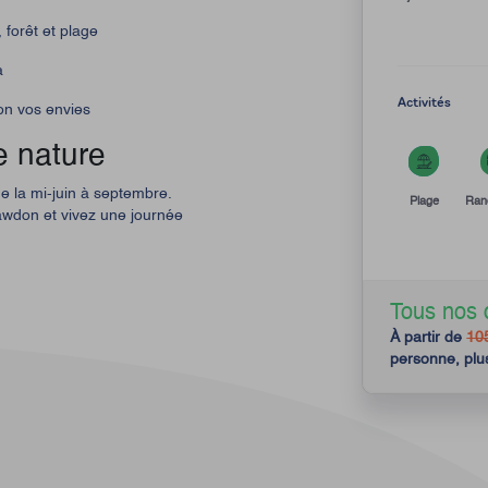
forêt et plage
a
Activités
lon vos envies
e nature
 de la mi-juin à septembre.
Plage
Ran
awdon et vivez une journée
Tous nos 
À partir de
10
personne, plu