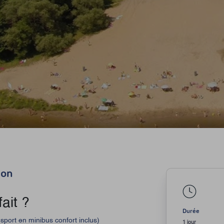
don
ait ?
Durée
port en minibus confort inclus)
1 jour