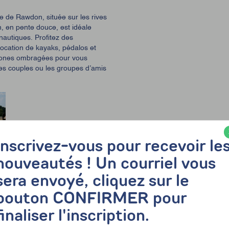
e de Rawdon, située sur les rives
n, en pente douce, est idéale
 nautiques.
Profitez des
 location de kayaks, pédalos et
t zones ombragées pour vous
 les couples ou les groupes d’amis
Inscrivez-vous pour recevoir le
e métro Radisson à 8 h 30. Départ
nouveautés ! Un courriel vous
 h 30.
sera envoyé, cliquez sur le
bouton CONFIRMER pour
finaliser l'inscription.