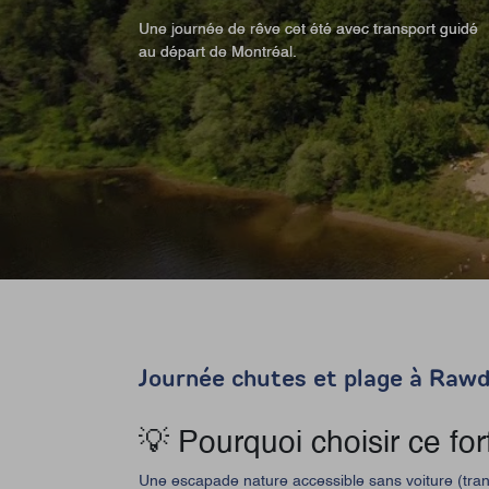
Une journée de rêve cet été avec transport guidé
Une journée de rêve cet été avec transport guidé
au départ de Montréal.
au départ de Montréal.
Journée chutes et plage à Raw
💡 Pourquoi choisir ce forf
Une escapade nature accessible sans voiture (trans