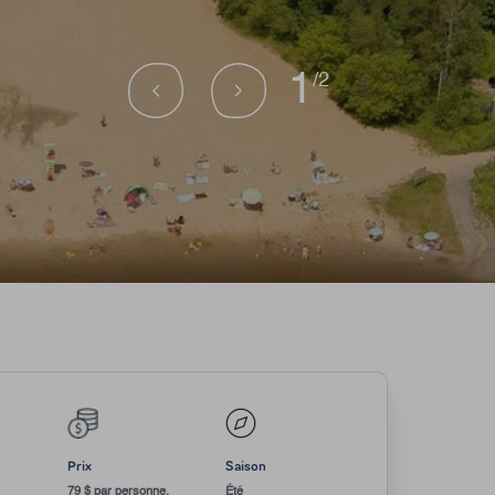
1
/2
Prix
Saison
79 $ par personne,
Été