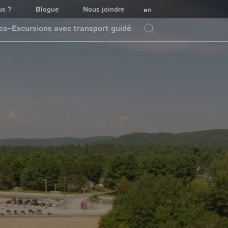
us ?
Blogue
Nous joindre
en
co-Excursions avec transport guidé