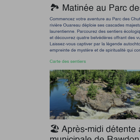
🏞️ Matinée au Parc d
Commencez votre aventure au Parc des Chute
rivière Ouareau déploie ses cascades majestu
laurentienne.
Parcourez des sentiers écologi
et découvrez quatre belvédères offrant des v
Laissez-vous captiver par la légende autochto
empreinte de mystère et de spiritualité qui c
Carte des sentiers
🏖️ Après-midi détente 
municipale de Rawdon