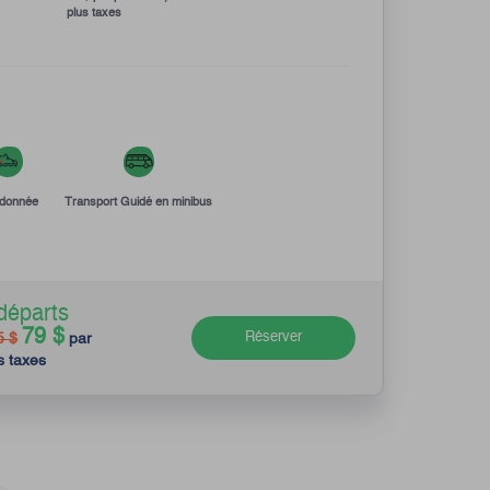
plus taxes
donnée
Transport Guidé en minibus
départs
79 $
Réserver
5 $
par
s taxes