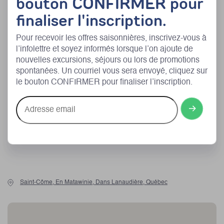
bouton CONFIRMER pour
finaliser l'inscription.
Départ à 8 h 30 du matin à proximité du métro Radisson (ligne
verte) à Montréal
Pour recevoir les offres saisonnières, inscrivez-vous à
Transport guidé en minibus aller-retour
l’infolettre et soyez informés lorsque l’on ajoute de
nouvelles excursions, séjours ou lors de promotions
Les services d’un conducteur-guide lors du transport
spontanées. Un courriel vous sera envoyé, cliquez sur
Activité de rando-canot avec Canot Volant
le bouton CONFIRMER pour finaliser l’inscription.
Utilisation d’un canot par deux personnes, avec équipements
Adresse
email
Transfert sur place
Saint-Côme, En Matawinie, Dans Lanaudière, Québec