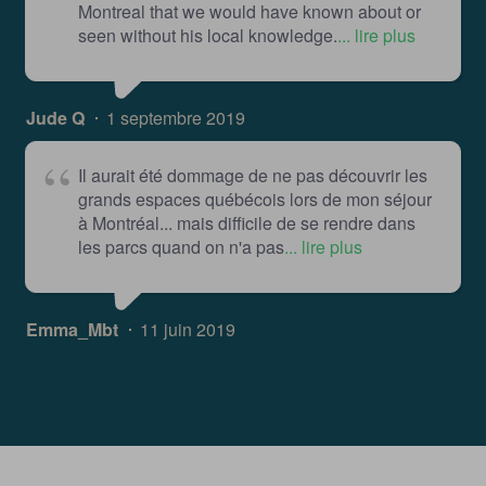
Montreal that we would have known about or
seen without his local knowledge.
... lire plus
Jude Q
1 septembre 2019
Il aurait été dommage de ne pas découvrir les
grands espaces québécois lors de mon séjour
à Montréal... mais difficile de se rendre dans
les parcs quand on n'a pas
... lire plus
Emma_Mbt
11 juin 2019