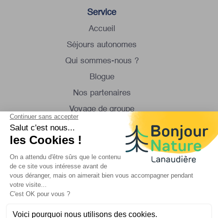
Service
Accueil
Séjours autonomes
Qui sommes-nous ?
Blogue
Nos partenaires
Voyage de groupe
Excursions en minibus
Contactez-nous
Lundi au samedi
de 8:30 à 16:30
1 450 834-8088