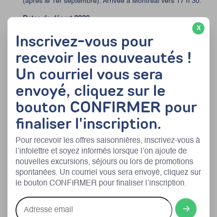
(après le 1er septembre). Arrivée à Montréal vers 17 h 30.
Dates de départ 2026
X
Inscrivez-vous pour
Dimanche 31 mai
recevoir les nouveautés !
Mercredi 24 juin
Un courriel vous sera
Dimanche 28 juin
envoyé, cliquez sur le
Lundi 6 juillet
bouton CONFIRMER pour
Mercredi 15 juillet
finaliser l'inscription.
Vendredi 17 juillet
Lundi 20 juillet
Pour recevoir les offres saisonnières, inscrivez-vous à
l’infolettre et soyez informés lorsque l’on ajoute de
Mercredi 22 juillet
nouvelles excursions, séjours ou lors de promotions
spontanées. Un courriel vous sera envoyé, cliquez sur
Mercredi 5 août
le bouton CONFIRMER pour finaliser l’inscription.
Vendredi 7 août
Adresse
Samedi 15 août
email