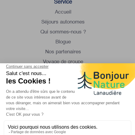
Service
Accueil
Séjours autonomes
Qui sommes-nous ?
Blogue
Nos partenaires
Voyage de groupe
Excursions en minibus
Contactez-nous
Lundi au samedi
de 8:30 à 16:30
1 450 834-8088
info@bonjournature.ca