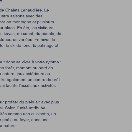
re
e de Chalets Lanaudière. Le
atre saisons avec des
tiers en montagne et plusieurs
ur place. En été, les visiteurs
u kayak, du canot, du pédalo, de
térieures variées. En hiver, le
te, le ski de fond, le patinage et
eut donc se vivre à votre rythme :
 en forêt, moment au bord de
a nature, jeux extérieurs ou
 offre également un centre de prêt
i facilite l’accès aux activités
 profiter du plein air avec plus
. Selon l’unité attribuée,
tés comme une cuisinette, un
 un poêle ou foyer, dans une
a nature.