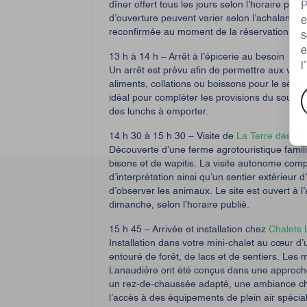
dîner offert tous les jours selon l’horaire pub
P
d’ouverture peuvent varier selon l’achalandage
e
reconfirmée au moment de la réservation.
s
e
13 h à 14 h – Arrêt à l’épicerie au besoin
l
Un arrêt est prévu afin de permettre aux voy
aliments, collations ou boissons pour le séjou
A
idéal pour compléter les provisions du soupe
e
des lunchs à emporter.
14 h 30 à 15 h 30 – Visite de
La Terre des Bi
Découverte d’une ferme agrotouristique famili
bisons et de wapitis. La visite autonome com
d’interprétation ainsi qu’un sentier extérieur
d’observer les animaux. Le site est ouvert à 
dimanche, selon l’horaire publié.
15 h 45 – Arrivée et installation chez
Chalets 
Installation dans votre mini-chalet au cœur d’u
entouré de forêt, de lacs et de sentiers. Les 
Lanaudière ont été conçus dans une approche 
un rez-de-chaussée adapté, une ambiance chale
l’accès à des équipements de plein air spécia