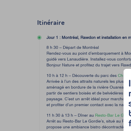
Itinéraire
Jour 1 : Montréal, Rawdon et installation en m
8 h 30 – Départ de Montréal
Rendez-vous au point d’embarquement à Montr
guidé vers Lanaudière. Installez-vous confor
Bonjour Nature et profitez du trajet vers Raw
10 h à 12 h – Découverte du parc des
Chutes
Arrivée à l’un des attraits naturels les plus 
aménagé en bordure de la rivière Ouareau, p
partir de sentiers boisés et de belvédères offr
paysage. C’est un arrêt idéal pour marcher t
et profiter d’un premier contact avec la natur
11 h 30 à 13 h – Dîner au
Resto-Bar Le Gordi
Arrêt au Resto-Bar Le Gordie’s, situé au Raw
propose une ambiance bistro décontractée, a