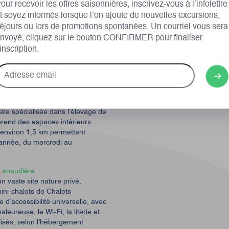
lié. Les menus et les heures
our recevoir les offres saisonnières, inscrivez-vous à l’infolettre
; cette portion doit donc être
t soyez informés lorsque l’on ajoute de nouvelles excursions,
éjours ou lors de promotions spontanées. Un courriel vous sera
nvoyé, cliquez sur le bouton CONFIRMER pour finaliser
’inscription.
ageurs de se procurer des
r en mini-chalet. C’est le moment
dresse
r, du déjeuner du lendemain ou
mail
sons
ale spécialisée dans l’élevage de
prend des espaces intérieurs
 d’environ 1,5 km permettant
l’année, du mercredi au
Lanaudière
n vaste site nature privé,
mini-chalets de Chalets
d’accessibilité universelle, avec
ureuse, le Wi-Fi, la literie et
lisés, selon l’hébergement