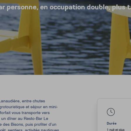
r personne, en occupation double, plus ta
r personne, en occupation double, plus ta
r personne, en occupation double, plus ta
r personne, en occupation double, plus ta
Lanaudière, entre chutes
otouristique et séjour en mini-
forfait vous transporte vers
 un dîner au Resto-Bar Le
Durée
e des Bisons, puis profiter d’un
rêt, sentiers, activités nautiques,
1 nuit et plus