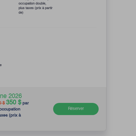
occupation double,
plus taxes (prix à partir
de)
re
mne 2026
350 $
0 $
par
Réserver
occupation
axes (prix à