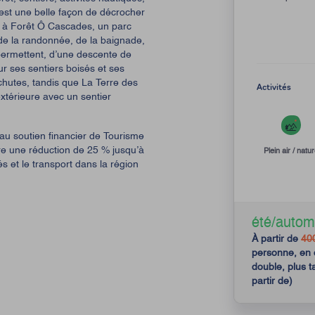
est une belle façon de décrocher
e à Forêt Ô Cascades, un parc
 de la randonnée, de la baignade,
 permettent, d’une descente de
r ses sentiers boisés et ses
 chutes, tandis que La Terre des
Activités
xtérieure avec un sentier
 au soutien financier de Tourisme
e une réduction de 25 % jusqu’à
Plein air / natu
 et le transport dans la région
été/auto
À partir de
40
personne, en 
double, plus t
partir de)