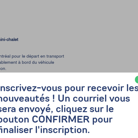
ini-chalet
éal pour le départ en transport
tablement à bord du véhicule
don.
 Dorwin
Inscrivez-vous pour recevoir le
connus de Rawdon. Le parc,
ermet d’admirer les chutes à
nouveautés ! Un courriel vous
ant différents points de vue sur le
ranquillement, prendre des photos
sera envoyé, cliquez sur le
e lanaudoise.
bouton CONFIRMER pour
e’s
finaliser l'inscription.
don Golf Resort. Le restaurant
vec un service de déjeuner et de