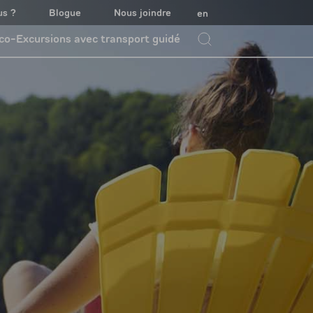
us ?
Blogue
Nous joindre
en
co-Excursions avec transport guidé