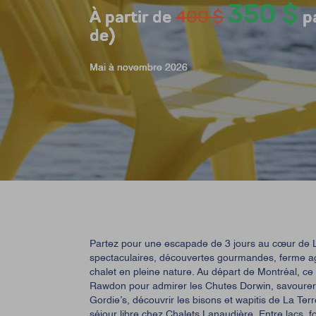
350 $
350 $
350 $
350 $
À partir de
À partir de
À partir de
À partir de
400 $
400 $
400 $
400 $
pa
pa
pa
pa
de)
de)
de)
de)
Mai à novembre 2026
Mai à novembre 2026
Mai à novembre 2026
Mai à novembre 2026
Partez pour une escapade de 3 jours au cœur de 
spectaculaires, découvertes gourmandes, ferme agr
chalet en pleine nature. Au départ de Montréal, ce 
Rawdon pour admirer les Chutes Dorwin, savourer
Gordie’s, découvrir les bisons et wapitis de La Terr
séjour libre chez Chalets Lanaudière. Entre lacs, fo