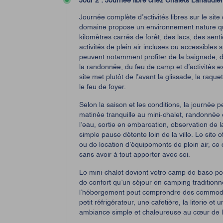
Jour 2 : Journée libre chez Chalets Lanaudiè
Journée complète d’activités libres sur le sit
domaine propose un environnement nature qu
kilomètres carrés de forêt, des lacs, des sen
activités de plein air incluses ou accessibles s
peuvent notamment profiter de la baignade, d
la randonnée, du feu de camp et d’activités ex
site met plutôt de l’avant la glissade, la raquet
le feu de foyer.
Selon la saison et les conditions, la journée p
matinée tranquille au mini-chalet, randonnée
l’eau, sortie en embarcation, observation de l
simple pause détente loin de la ville. Le site
ou de location d’équipements de plein air, ce qu
sans avoir à tout apporter avec soi.
Le mini-chalet devient votre camp de base pour
de confort qu’un séjour en camping traditionnel
l’hébergement peut comprendre des commodi
petit réfrigérateur, une cafetière, la literie et
ambiance simple et chaleureuse au cœur de l