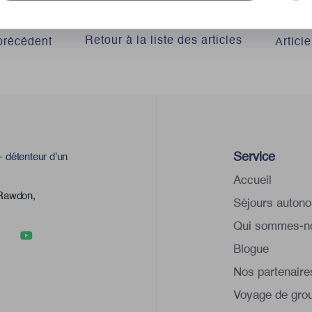
Retour à la liste des articles
 précédent
Articl
Service
 détenteur d'un
Accueil
 Rawdon,
Séjours auton
Qui sommes-n
Blogue
Nos partenaire
Voyage de gro