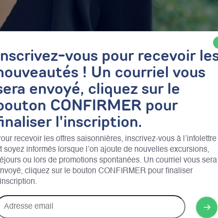
Inscrivez-vous pour recevoir le
nouveautés ! Un courriel vous
sera envoyé, cliquez sur le
bouton CONFIRMER pour
finaliser l'inscription.
our recevoir les offres saisonnières, inscrivez-vous à l’infolettre
t soyez informés lorsque l’on ajoute de nouvelles excursions,
éjours ou lors de promotions spontanées. Un courriel vous sera
ce
nvoyé, cliquez sur le bouton CONFIRMER pour finaliser
’inscription.
 Ma yourte au coeur des collines
dresse
Partager :
mail