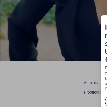
P
e
s
Administratri
e
l
Propriétaire,
A
e