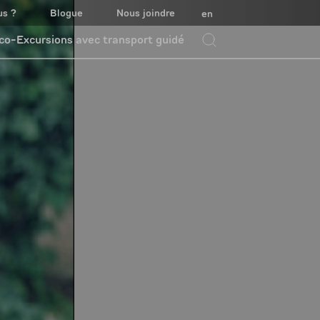
us ?
Blogue
Nous joindre
en
co-Excursions avec transport guidé