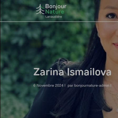
Zarina Ismailova
6 Novembre 2024 | par bonjournature-admin |