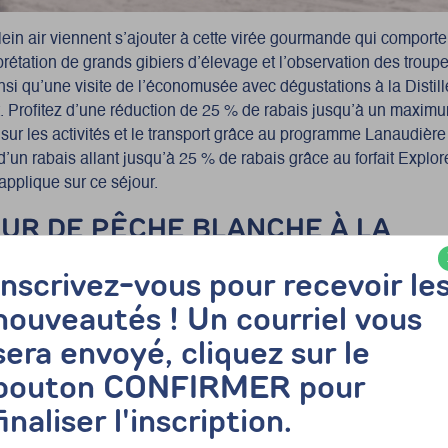
plein air viennent s’ajouter à cette virée gourmande qui comporte
prétation de grands gibiers d’élevage et l’observation des troup
nsi qu’une visite de l’économusée avec dégustations à la Distil
 Profitez d’une réduction de 25 % de rabais jusqu’à un maxim
sur les activités et le transport grâce au programme Lanaudièr
 d’un rabais allant jusqu’à 25 % de rabais grâce au forfait Expl
’applique sur ce séjour.
OUR DE PÊCHE BLANCHE À LA
IRIE DOMAINE BAZINET.
Inscrivez-vous pour recevoir le
blera certainement les amoureux du plein air qui sont actifs! Visi
nouveautés ! Un courriel vous
uitées avec une panoplie d’activités à la Pourvoirie Domaine Baz
sera envoyé, cliquez sur le
égustations à la Distillerie Grand Dérangement figurent au pr
met d’être inoubliable. De plus, profitez d’un rabais allant jusq
bouton CONFIRMER pour
u forfait Explore Québec sur la route qui s’applique sur ce séjou
finaliser l'inscription.
on de 25 % de rabais jusqu’à un maximum de 100 $ par personn
le transport grâce au programme Lanaudière en bus.