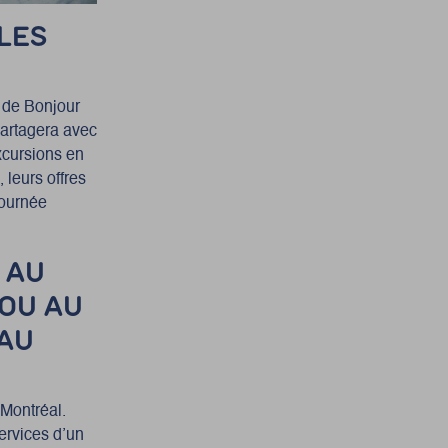
LES
 de Bonjour
partagera avec
cursions en
 leurs offres
journée
E
AU
OU AU
 AU
 Montréal.
services
d’un