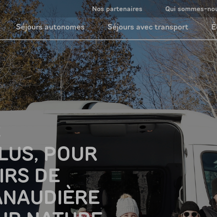
Nos partenaires
Qui sommes-no
Séjours autonomes
Séjours avec transport
É
C
LUS, POUR
IRS DE
ANAUDIÈRE