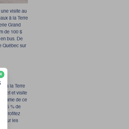
 une visite au
eaux à la Terre
lerie Grand
um de 100 $
e en bus. De
ore Québec sur
X
s
te à la Terre
inet et visite
ogramme de ce
u’à 25 % de
r. Profitez
e sur les