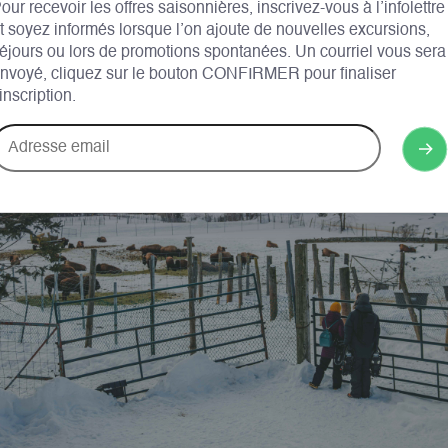
our recevoir les offres saisonnières, inscrivez-vous à l’infolettre
t soyez informés lorsque l’on ajoute de nouvelles excursions,
éjours ou lors de promotions spontanées. Un courriel vous sera
nvoyé, cliquez sur le bouton CONFIRMER pour finaliser
’inscription.
dresse
mail