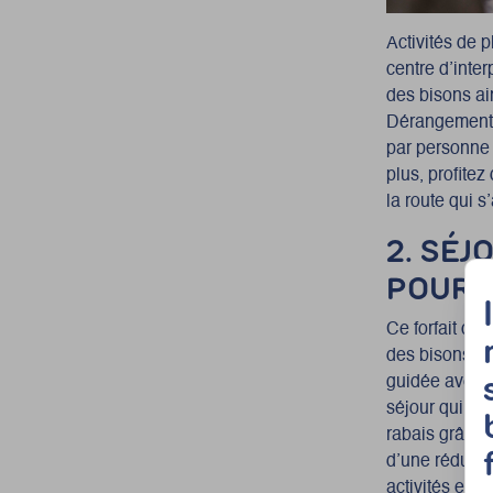
Activités de 
centre d’inter
des bisons ai
Dérangement.
par personne 
plus, profitez
la route qui s
2. SÉJ
POURVO
Ce forfait com
des bisons, n
guidée avec d
séjour qui pro
rabais grâce a
d’une réducti
activités et 