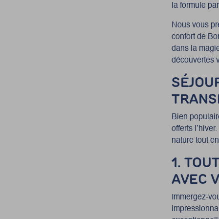
la formule par
Nous vous pré
confort de Bo
dans la magie 
découvertes v
SÉJOUR
TRANS
Bien populair
offerts l’hiv
nature tout en
1. TOU
AVEC 
Immergez-vous
impressionna