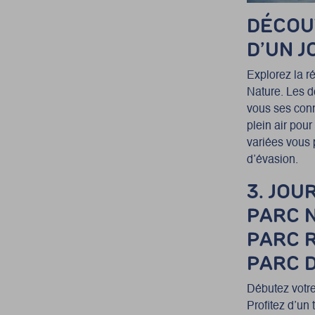
DÉCOU
D’UN 
Explorez la r
Nature. Les dé
vous ses conn
plein air pou
variées vous 
d’évasion.
3.
JOU
PARC 
PARC 
PARC 
Débutez votre
Profitez d’un