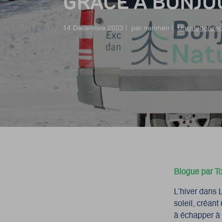
GRÂCE À BONJO
14 Décembre 2023 | par narimen |
Uncategorize
Blogue par T
L’hiver dans L
soleil, créant
à échapper à l