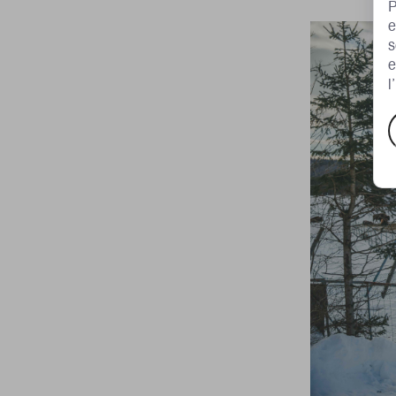
P
e
s
e
l
A
e