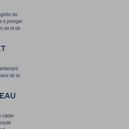
pagnée du
us à plonger
n air et de
ET
aintenant
cœur de la
REAU
e cadre
beauté