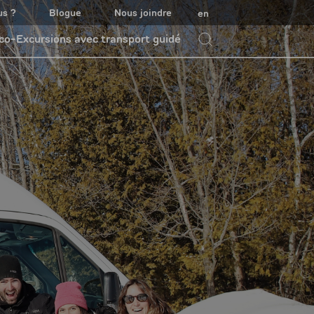
us ?
Blogue
Nous joindre
en
co-Excursions avec transport guidé